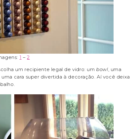
magens:
1
–
2
scolha um recipiente legal de vidro: um
bowl
, uma
 uma cara super divertida à decoração. Aí você deixa
abalho.