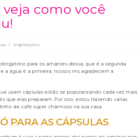
: veja como você
u!
cas
/
Inspirações
obrigatório para os amantes dessa, que é a segunda
e a água é a primeira, nossos rins agradecem a
que usam cápsulas estão se popularizando cada vez mais
és que elas preparam. Por isso, estou trazendo várias
nho de café super charmoso na sua casa.
SÓ PARA AS CÁPSULAS
hum é usar a parte interna das portas de armários par