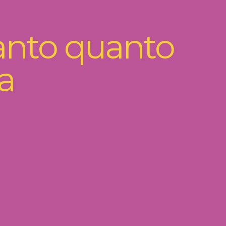
tanto quanto
a