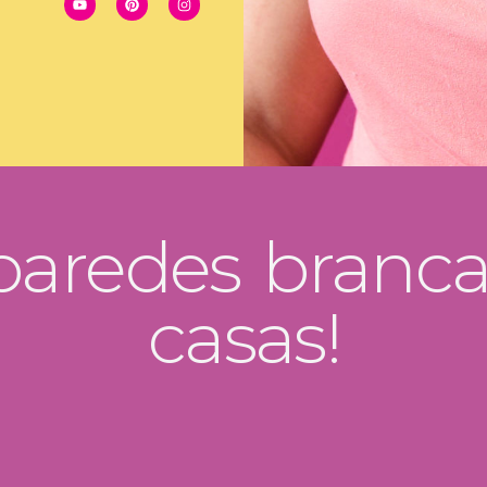
paredes branca
casas!