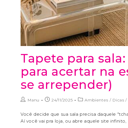
Tapete para sala:
para acertar na 
se arrepender)
Manu
24/11/2025
Ambientes
/
Dicas
/
Você decide que sua sala precisa daquele "tch
Aí você vai pra loja, ou abre aquele site infinito