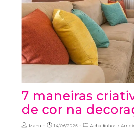
7 maneiras criati
de cor na decora
Manu
14/06/2025
Achadinhos
/
Ambi