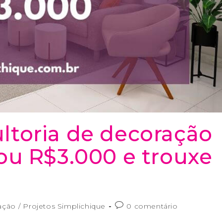
toria de decoração
ou R$3.000 e trouxe
ação
/
Projetos Simplichique
0 comentário