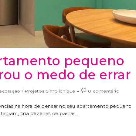
partamento pequeno
rou o medo de errar
ecoração
/
Projetos Simplichique
0 comentário
ências na hora de pensar no seu apartamento pequeno
tagram, cria dezenas de pastas…