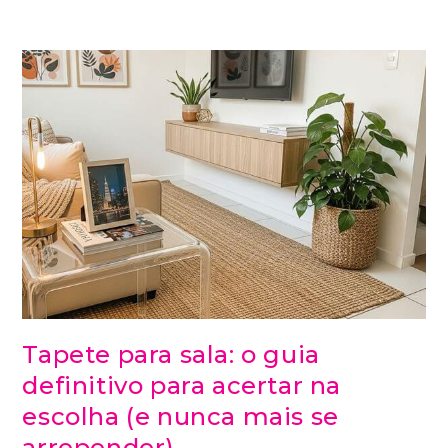
Tapete para sala: o guia
definitivo para acertar na
escolha (e nunca mais se
arrepender)