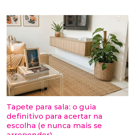
Tapete para sala: o guia
definitivo para acertar na
escolha (e nunca mais se
arrepender)