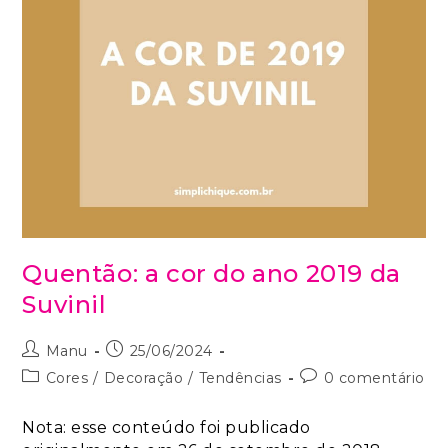
Quentão: a cor do ano 2019 da
Suvinil
Manu
25/06/2024
Cores
/
Decoração
/
Tendências
0 comentário
Nota: esse conteúdo foi publicado