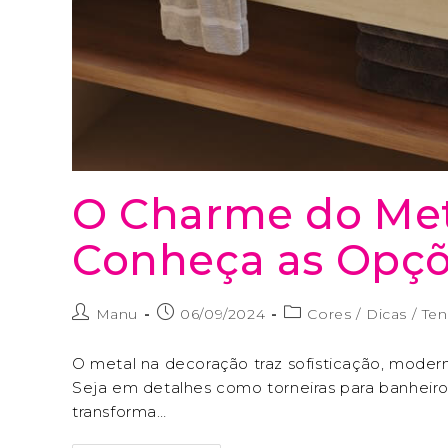
O Charme do Met
Conheça as Opçõ
Manu
06/09/2024
Cores
/
Dicas
/
Ten
O metal na decoração traz sofisticação, mode
Seja em detalhes como torneiras para banheiro
transforma…