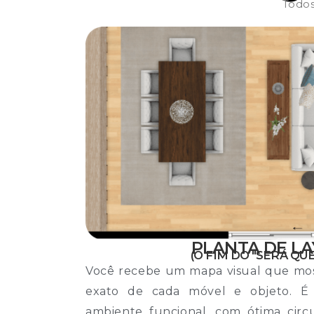
Todos
PLANTA DE L
(O FIM DO "SERÁ QUE
Você recebe um mapa visual que mos
exato de cada móvel e objeto. É
ambiente funcional, com ótima circ