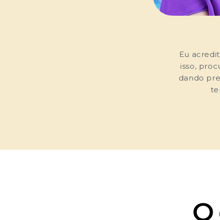
Eu acredit
isso, pro
dando pre
te
O 