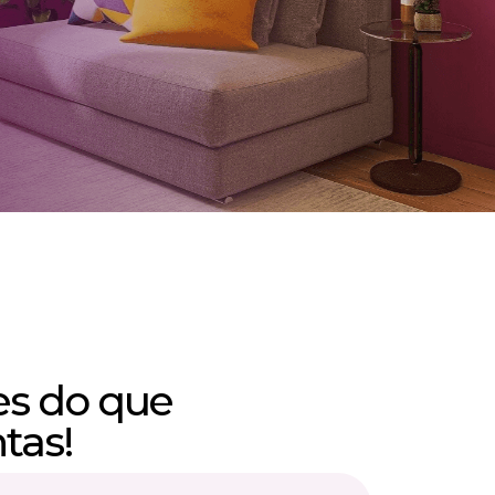
es do que
tas!