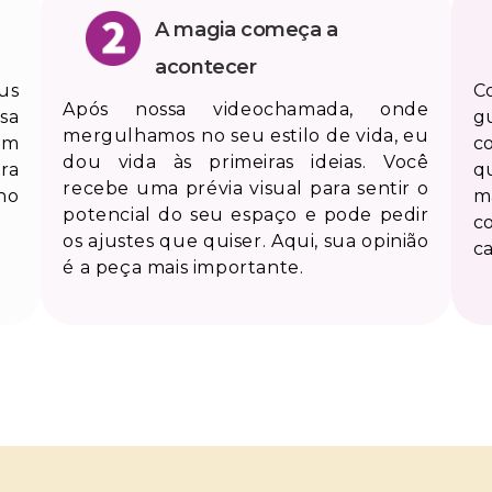
A magia começa a
acontecer
us
C
Após nossa videochamada, onde
sa
g
mergulhamos no seu estilo de vida, eu
um
c
dou vida às primeiras ideias. Você
ra
q
recebe uma prévia visual para sentir o
ho
m
potencial do seu espaço e pode pedir
c
os ajustes que quiser. Aqui, sua opinião
c
é a peça mais importante.