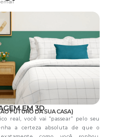
 email
AGEM EM 3D
 AO FUTURO DA SUA CASA)
co real, você vai “passear” pelo seu
enha a certeza absoluta de que o
á exatamente como você sonhou,