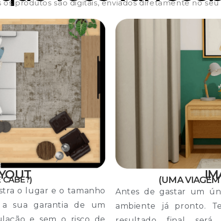
 os produtos são digitais, enviados diretamente no seu
AYOUT
IM
 CABE?)
(UMA VIAGEM
tra o lugar e o tamanho
Antes de gastar um úni
 a sua garantia de um
ambiente já pronto. T
ulação e sem o risco de
resultado final ser