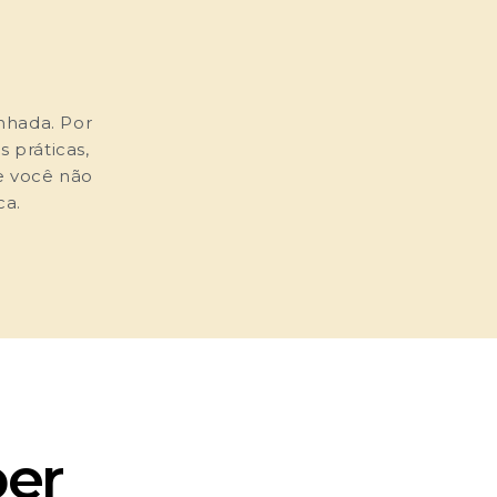
onhada. Por
 práticas,
e você não
ca.
ber